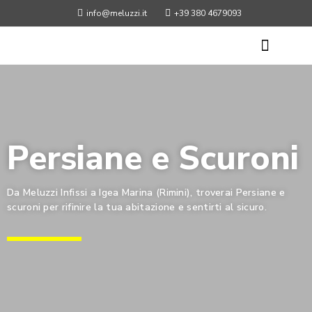
info@meluzzi.it
+39 380 4679093
Persiane e Scuroni
Da Meluzzi Infissi a Igea Marina (Rimini), troverai Persiane e
scuroni per rifinire la tua abitazione e sentirti al sicuro.